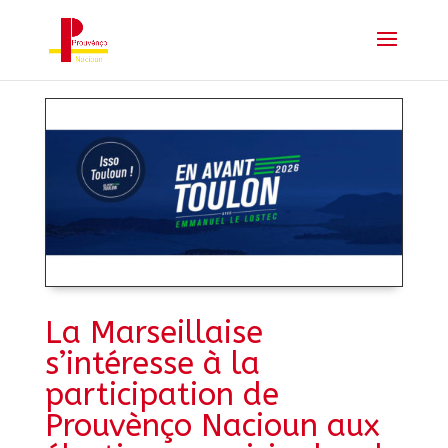
La Marseillaise
s’intéresse à la
participation de
Prouvènço Nacioun aux