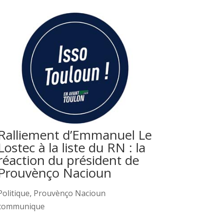
Ralliement d’Emmanuel Le
Lostec à la liste du RN : la
réaction du président de
Prouvènço Nacioun
Politique
,
Prouvènço Nacioun
communique