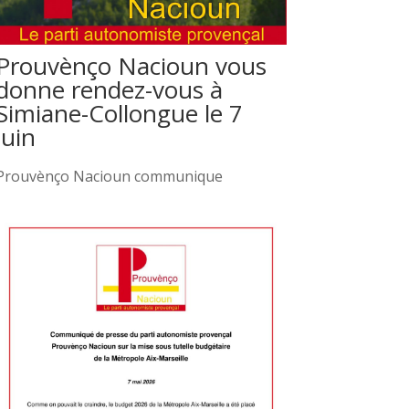
Prouvènço Nacioun vous
donne rendez-vous à
Simiane-Collongue le 7
juin
Prouvènço Nacioun communique