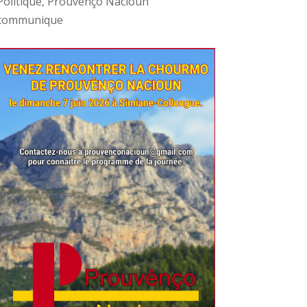
Politique
,
Prouvènço Nacioun
communique