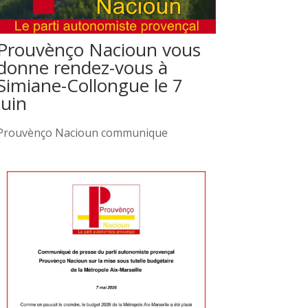
Prouvènço Nacioun vous
donne rendez-vous à
Simiane-Collongue le 7
juin
Prouvènço Nacioun communique