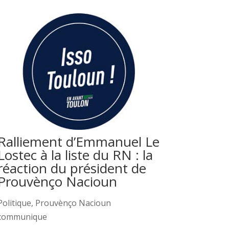
Ralliement d’Emmanuel Le
Lostec à la liste du RN : la
réaction du président de
Prouvènço Nacioun
Politique
,
Prouvènço Nacioun
communique