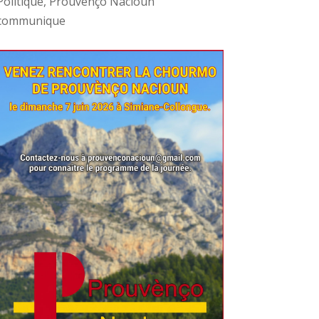
Politique
,
Prouvènço Nacioun
communique