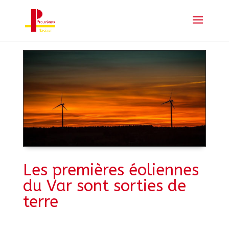
Les premières éoliennes
du Var sont sorties de
terre